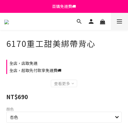
首購免運費🚚
首購免運費🚚
綁定+官方LINE領$200
出清特價_買一送一
6170重工甜美綁帶背心
首購免運費🚚
全店，店取免運
全店，超取先付款享免運費🚚
查看更多
NT$690
顏色