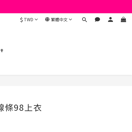
$
TWD
繁體中文
 ✟
立即購買
線條98上衣