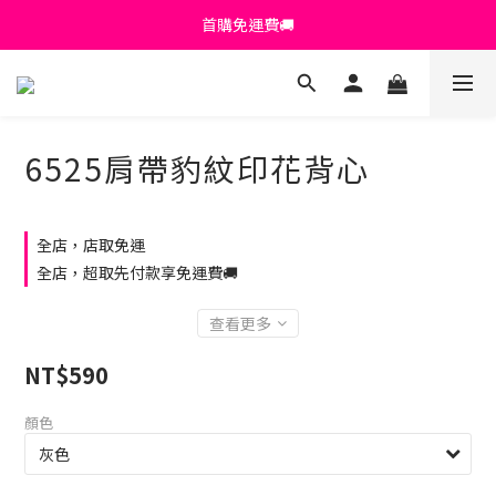
首購免運費🚚
首購免運費🚚
綁定+官方LINE領$200
出清特價_買一送一
6525肩帶豹紋印花背心
首購免運費🚚
全店，店取免運
全店，超取先付款享免運費🚚
查看更多
NT$590
顏色