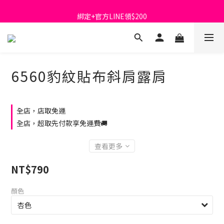
首購免運費🚚
綁定+官方LINE領$200
出清特價_買一送一
首購免運費🚚
6560豹紋貼布斜肩露肩
全店，店取免運
全店，超取先付款享免運費🚚
查看更多
NT$790
顏色