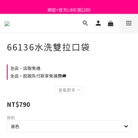
首購免運費🚚
綁定+官方LINE領$200
出清特價_買一送一
首購免運費🚚
66136水洗雙拉口袋
全店，店取免運
全店，超取先付款享免運費🚚
查看更多
NT$790
顏色