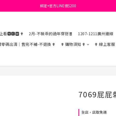
綁定+官方LINE領$200
首購免運費🚚
出清特價_買一送一
首購免運費🚚
看🅽🅴🆆 ✟
2月-不裝乖的過年穿搭🧧
1207-1211廣州連線
價零碼出清｜售完不補-不退換 ✟
✟ 購物須知 ✟
✟ 線上客服
7069屁
全店，店取免運