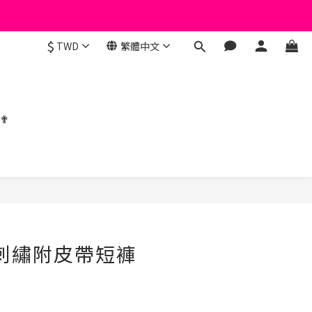
$
TWD
繁體中文
 ✟
立即購買
屁刺繡附皮帶短褲