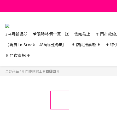
3-4月新品♡
💝限時特價**買一送一 售完為止
✟ 門市款線上
【現貨 In Stock｜48h內出貨🚚】
✟ 店員推薦款 ✟
✟ 特
✟ 門市資訊 ✟
全部商品
/
✟ 門市款線上看🅽🅴🆆 ✟