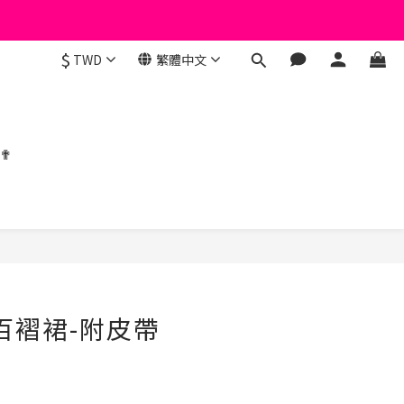
$
TWD
繁體中文
 ✟
立即購買
糕百褶裙-附皮帶