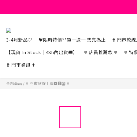
3-4月新品♡
💝限時特價**買一送一 售完為止
✟ 門市款線上
【現貨 In Stock｜48h內出貨🚚】
✟ 店員推薦款 ✟
✟ 特
✟ 門市資訊 ✟
全部商品
/
✟ 門市款線上看🅽🅴🆆 ✟