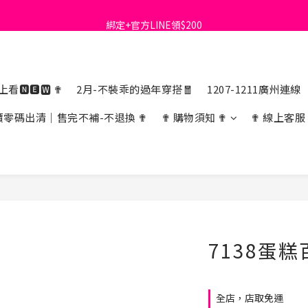
首購免運費🚚
綁定+官方LINE領$200
出清特價_買一送一
首購免運費🚚
看🅽🅴🆆 ✟
2月-不裝乖的過年穿搭🧧
1207-1211廣州連線
價零碼出清｜售完不補-不退換 ✟
✟ 購物須知 ✟
✟ 線上客服
7138蛋
全店，店取免運