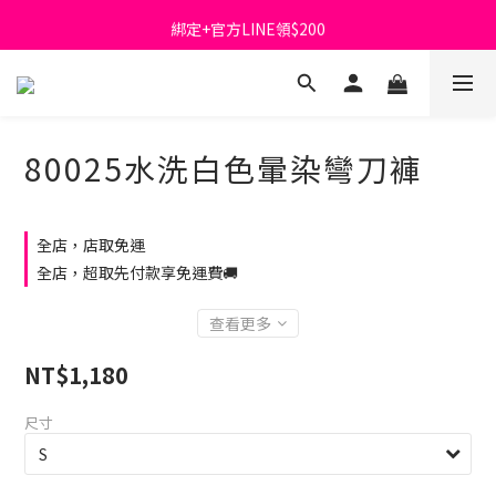
綁定+官方LINE領$200
首購免運費🚚
出清特價_買一送一
首購免運費🚚
80025水洗白色暈染彎刀褲
全店，店取免運
全店，超取先付款享免運費🚚
查看更多
NT$1,180
尺寸