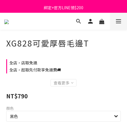
綁定+官方LINE領$200
首購免運費🚚
出清特價_買一送一
首購免運費🚚
XG828可愛厚唇毛邊T
全店，店取免運
全店，超取先付款享免運費🚚
查看更多
NT$790
顏色