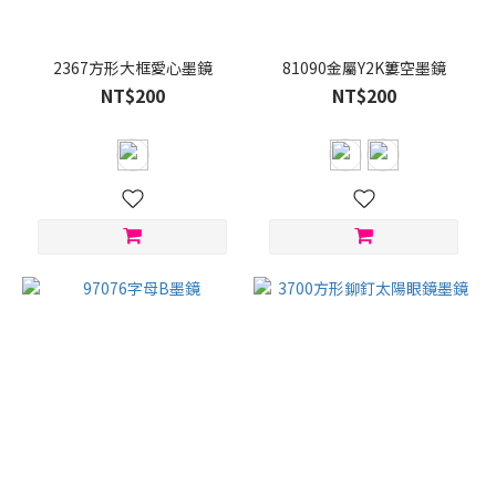
桃
紅
(1)
2367方形大框愛心墨鏡
81090金屬Y2K簍空墨鏡
銀
NT$200
NT$200
色
(1)
黑
框
灰
片
(1)