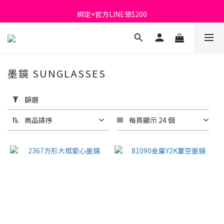
綁定+官方LINE領$200
首購免運費🚚
出清特價_買一送一
首購免運費🚚
墨鏡 SUNGLASSES
套
用
篩選
篩
選
商品排序
每頁顯示 24 個
(0/20)
顏
色
黑
色
(2)