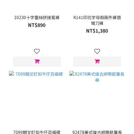
10230十字蕾絲拼接寬褲
K141印花字母假兩件褲頭
彎刀褲
NT$890
NT$1,380
7099開叉釘扣牛仔百褶裙
92478美式復古綁帶屁簾長