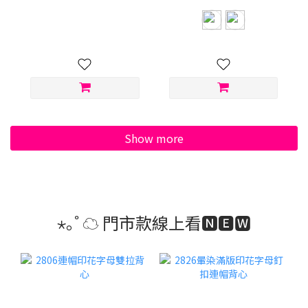
Show more
⋆｡˚ ☁︎ 門市款線上看🅽🅴🆆