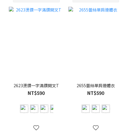
2623燙鑽一字滿鑽開叉T
2655蕾絲單肩連體衣
NT$590
NT$590