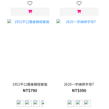
1952平口連身開衩套裝
2620一字線條字母T
NT$790
NT$590