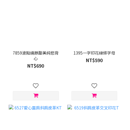
7859波點繞脖甜美純慾背
1395一字印花線條字母
心
NT$590
NT$690