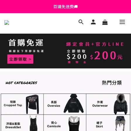
首購免運費🚚
首購免運費🚚
綁定+官方LINE領$200
出清特價_買一送一
首購免運費🚚