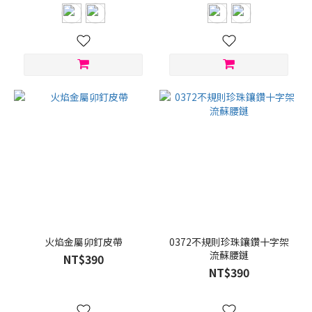
火焰金屬卯釘皮帶
0372不規則珍珠鑲鑽十字架
流蘇腰鏈
NT$390
NT$390