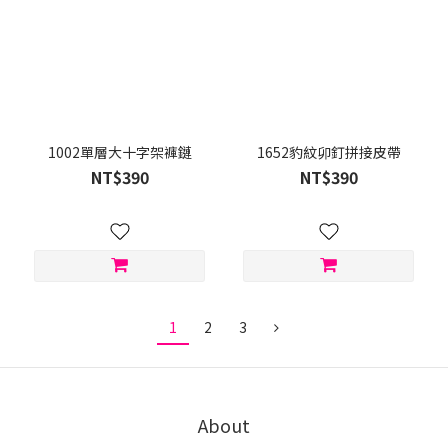
1002單層大十字架褲鏈
1652豹紋卯釘拼接皮帶
NT$390
NT$390
1
2
3
About