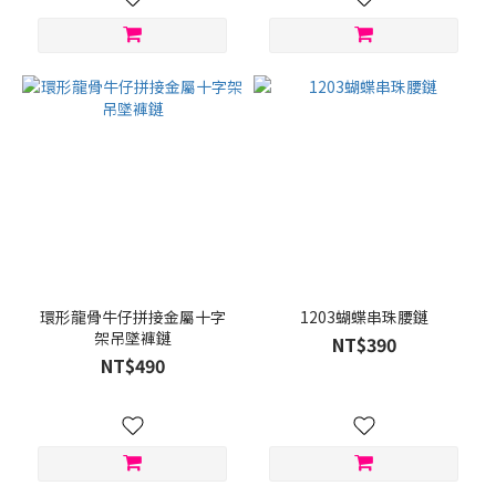
環形龍骨牛仔拼接金屬十字
1203蝴蝶串珠腰鏈
架吊墜褲鏈
NT$390
NT$490