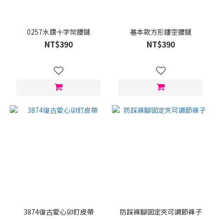
0257水鑽十字架腰鏈
基本款方形鏤空腰鏈
NT$390
NT$390
3874復古愛心卯釘皮帶
防踩褲腳固定夾可調節褲子