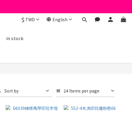
$
TWD
English
線
in stock
Sort by
24 Items per page