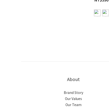
About
Brand Story
Our Values
Our Team