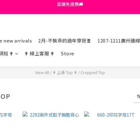
首購免運費🚚
綁定+官方LINE領$200
出清特價_買一送一
首購免運費🚚
 new arrivals
2月-不裝乖的過年穿搭🧧
1207-1211廣州連
須知 ✟
✟ 線上客服 ✟
Store
View All
/
✟ 上身 Top ✟
/
Cropped Top
TOP