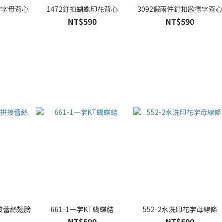
背字母背心
1472釘扣蝴蝶印花背心
3092假兩件釘扣歌德字背
NT$590
NT$590
接蕾絲翅膀
661-1一字KT蝴蝶結
552-2水洗印花字母線條
NT$590
NT$590