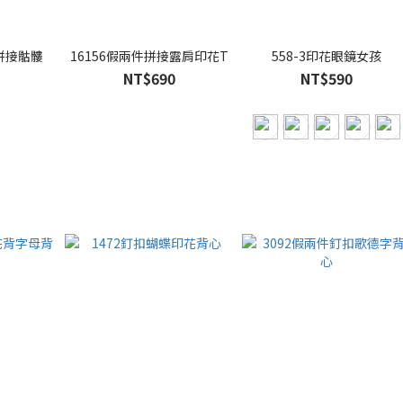
拼接骷髏
16156假兩件拼接露肩印花T
558-3印花眼鏡女孩
NT$690
NT$590