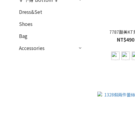
Dress&Set
Shoes
7787甜美K
Bag
NT$490
Accessories