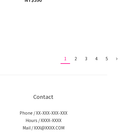
1
2
3
4
5
Contact
Phone / XX-XXX-XXX-XXX
Hours / XXXX-XXXX
Mail / XXX@XXXX.COM