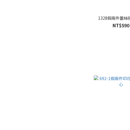
1328假兩件蕾絲
NT$590