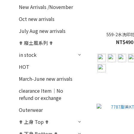
New Arrivals /November
Oct new arrivals
July Aug new arrivals
559-2水洗印
NT$490
✟ 廢土風系列 ✟
in stock
HOT
March-June new arrivals
clearance Item｜No
refund or exchange
Outerwear
✟ 上身 Top ✟
✟ 下身 Bottom ✟