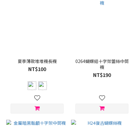
夏季薄款堆堆襪長襪
0264蝴蝶結十字架蕾絲中筒
襪
NT$100
NT$190