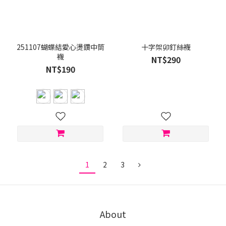
251107蝴蝶結愛心燙鑽中筒
十字架卯釘絲襪
襪
NT$290
NT$190
1
2
3
About