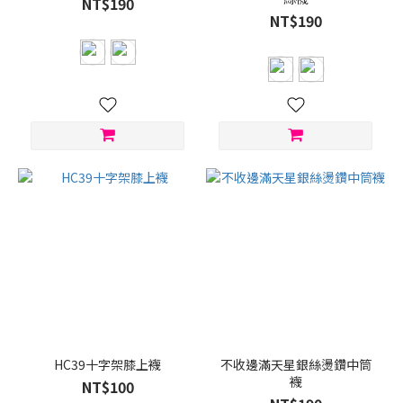
NT$190
NT$190
HC39十字架膝上襪
不收邊滿天星銀絲燙鑽中筒
襪
NT$100