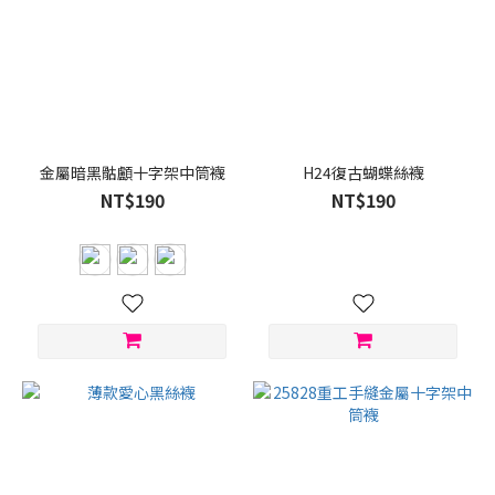
金屬暗黑骷顱十字架中筒襪
H24復古蝴蝶絲襪
NT$190
NT$190