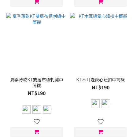
夏季薄款KT雙層布標刺繡中
KT木耳邊愛心鈕扣中筒襪
筒襪
NT$190
NT$190