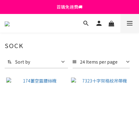
首購免運費🚚
首購免運費🚚
綁定+官方LINE領$200
出清特價_買一送一
SOCK
首購免運費🚚
Sort by
24 Items per page