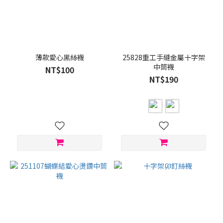
薄款愛心黑絲襪
25828重工手縫金屬十字架
中筒襪
NT$100
NT$190