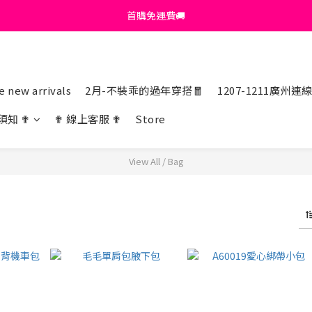
首購免運費🚚
首購免運費🚚
綁定+官方LINE領$200
出清特價_買一送一
 new arrivals
2月-不裝乖的過年穿搭🧧
1207-1211廣州連
首購免運費🚚
須知 ✟
✟ 線上客服 ✟
Store
View All
/
Bag