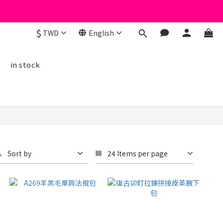
$
TWD
English
線
in stock
Sort by
24 Items per page