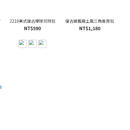
背
2210美式復古棒球托特包
復古做舊廢土風三角後背包
NT$590
NT$1,180