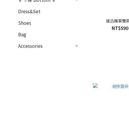
Dress&Set
復古機車雙
Shoes
NT$590
Bag
Accessories