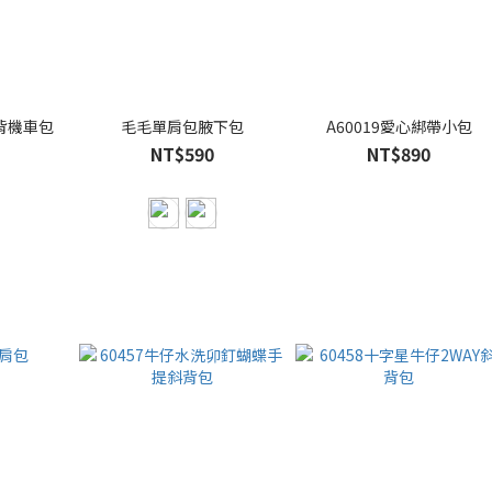
背機車包
毛毛單肩包腋下包
A60019愛心綁帶小包
NT$590
NT$890