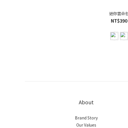
迷你雲朵
NT$390
About
Brand Story
Our Values