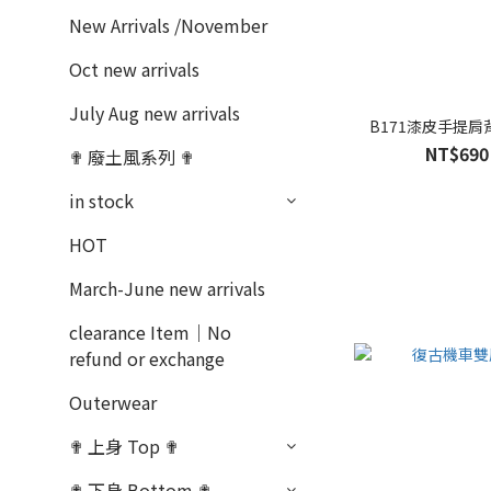
New Arrivals /November
Oct new arrivals
July Aug new arrivals
B171漆皮手提肩
NT$690
✟ 廢土風系列 ✟
in stock
HOT
March-June new arrivals
clearance Item｜No
refund or exchange
Outerwear
✟ 上身 Top ✟
✟ 下身 Bottom ✟