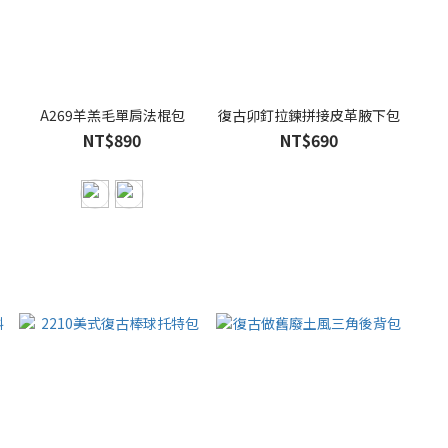
A269羊羔毛單肩法棍包
復古卯釘拉鍊拼接皮革腋下包
NT$890
NT$690