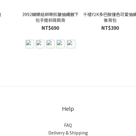
包
3992蝴蝶結綁帶抓皺抽繩腋下
千禧Y2K多巴胺撞色可愛抽
包手提斜背肩背
後背包
NT$690
NT$390
Help
FAQ
Delivery & Shipping