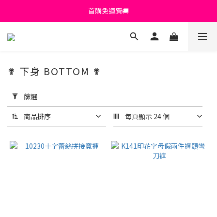
首購免運費🚚
首購免運費🚚
綁定+官方LINE領$200
出清特價_買一送一
✟ 下身 BOTTOM ✟
首購免運費🚚
套
用
篩選
篩
選
商品排序
每頁顯示 24 個
(0/20)
顏
色
黑
色
(59)