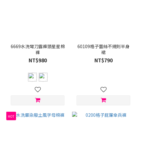
6669水洗彎刀露褲頭星星棉
60109格子蕾絲不規則半身
褲
裙
NT$980
NT$790
HOT