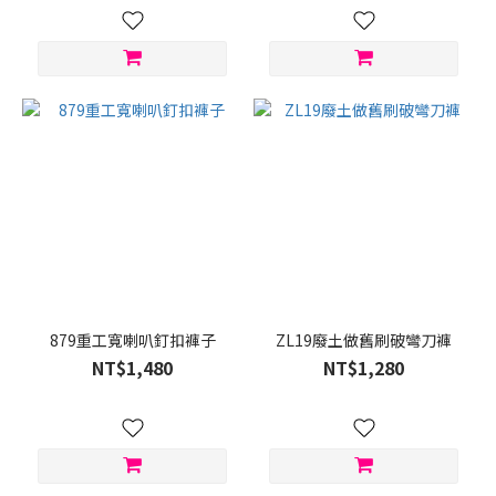
S
(84)
XL
(64)
XS
(1)
XXL
(1)
藍
色
(1)
879重工寬喇叭釘扣褲子
ZL19廢土做舊刷破彎刀褲
NT$1,480
NT$1,280
黑
色
(1)