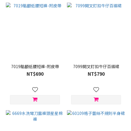
7019骷顱低腰短褲-附皮帶
7099開叉釘扣牛仔百褶裙
NT$690
NT$790