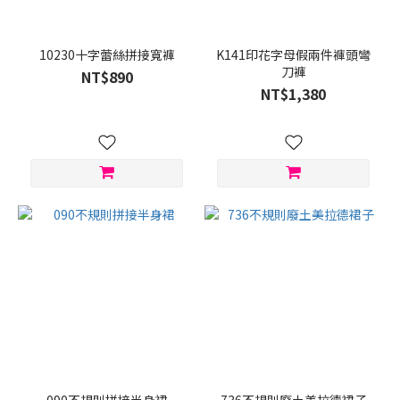
藍
色
(28)
10230十字蕾絲拼接寬褲
K141印花字母假兩件褲頭彎
刀褲
白
NT$890
色
NT$1,380
(17)
淺
藍
(13)
深
藍
(10)
灰
色
(8)
紅
色
(4)