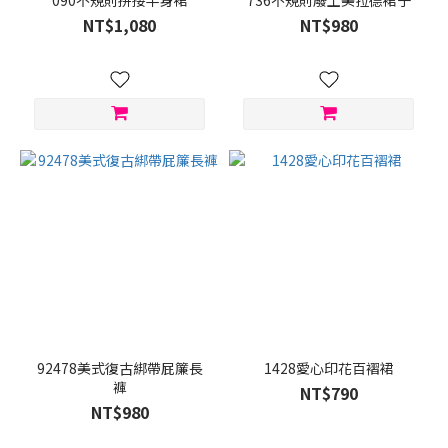
090不規則拼接半身裙
736不規則廢土美拉德裙子
NT$1,080
NT$980
咖
啡
(3)
復
古
藍
(3)
看
更
多
尺
寸
M
92478美式復古綁帶屁簾長
1428愛心印花百褶裙
(89)
褲
NT$790
NT$980
L
(88)