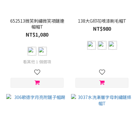
色
(1)
紅
652513微笑刺繡微笑項鏈連
138大G印花噴漆刷毛帽T
(1)
帽帽T
NT$980
NT$1,080
看
更
多
看其他 1 個選項