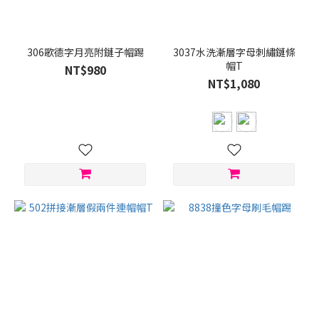
306歌德字月亮附鏈子帽踢
3037水洗漸層字母刺繡鏈條
帽T
NT$980
NT$1,080