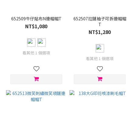
白
色
(5)
652509牛仔貼布N連帽帽T
652507拉鏈袖子可拆連帽帽
T
咖
NT$1,080
啡
NT$1,280
(2)
杏
看其他 1 個選項
色
看其他 1 個選項
(1)
灰
(1)
灰
色
(1)
白
(1)
粉