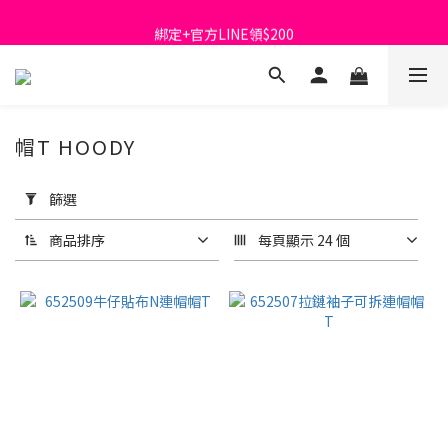
首購免運費🚚
綁定+官方LINE領$200
出清特價_買一送一
首購免運費🚚
帽T HOODY
套
用
篩選
篩
選
商品排序
每頁顯示 24 個
(0/20)
顏
色
黑
色
(6)