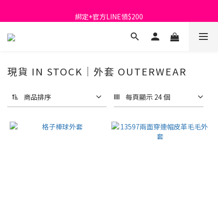
首購免運費🚚
綁定+官方LINE領$200
出清特價_買一送一
首購免運費🚚
現貨 IN STOCK｜外套 OUTERWEAR
商品排序
每頁顯示 24 個