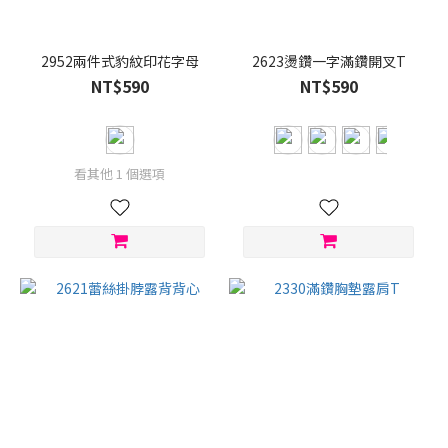
色
(86)
灰
2952兩件式豹紋印花字母
2623燙鑽一字滿鑽開叉T
色
NT$590
NT$590
(41)
粉
色
看其他 1 個選項
(17)
紅
色
(17)
黃
色
(14)
藍
色
(13)