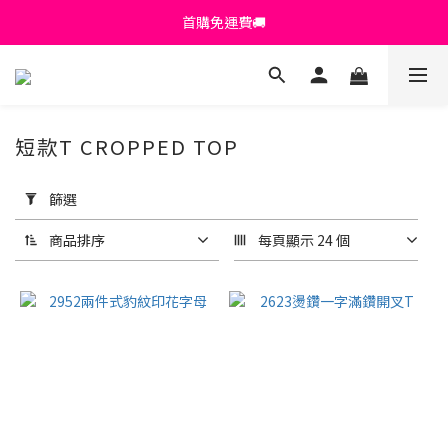
首購免運費🚚
首購免運費🚚
綁定+官方LINE領$200
出清特價_買一送一
短款T CROPPED TOP
首購免運費🚚
套
用
篩選
篩
選
商品排序
每頁顯示 24 個
(0/20)
顏
色
黑色
(103)
白