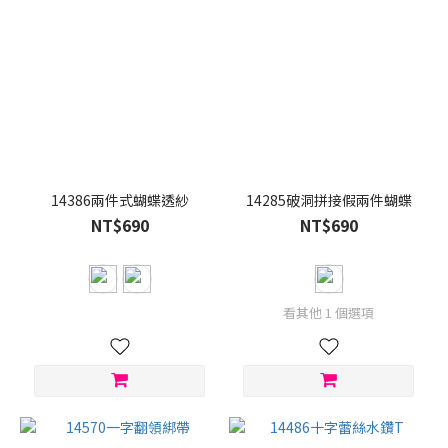
14386兩件式蝴蝶透紗
14285破洞拼接假兩件蝴蝶
NT$690
NT$690
看其他 1 個選項