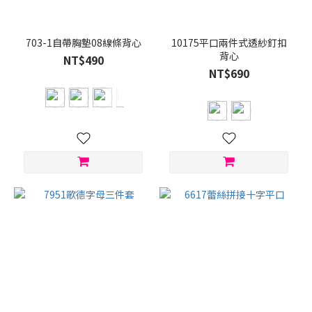
白
色
(16)
703-1自帶胸墊08線條背心
10175平口兩件式透紗釘扣
背心
杏
NT$490
色
NT$690
(6)
灰
色
(5)
紅
色
(4)
藍
色
(3)
報
紙
灰