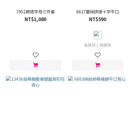
(1)
7951歌德字母三件套
6617蕾絲拼接十字平口
報
NT$1,080
NT$590
紙
白
(1)
淺
看其他 1 個選項
灰
(1)
看
更
多
尺
寸
32
(1)
34