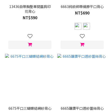
(1)
13436自帶胸墊單間露肩印
6663純欲綁帶繞脖平口背心
花背心
36
NT$690
(1)
NT$590
38
(1)
M
(1)
S
(1)
6675平口三蝴蝶結網紗背心
6665鑲鑽平口透紗蕾絲背心