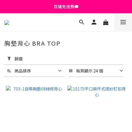
首購免運費🚚
首購免運費🚚
綁定+官方LINE領$200
出清特價_買一送一
胸墊背心 BRA TOP
首購免運費🚚
套
用
篩選
篩
選
商品排序
每頁顯示 24 個
(0/20)
顏
色
黑
色
(20)