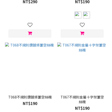
NT$290
NT$190
灰
(4)
紅
色
(3)
看
更
多
T068不規則鑽鏈條簍空絲襪
T067不規則金屬十字架簍空
絲襪
NT$190
NT$190