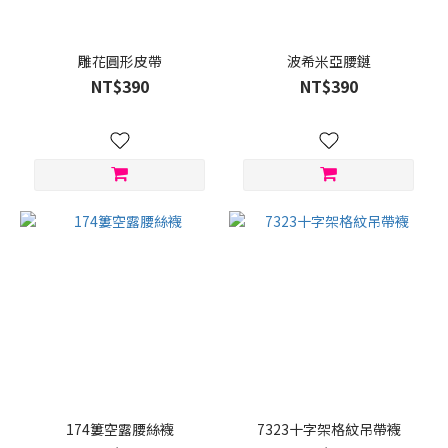
白
色
(60)
雕花圓形皮帶
波希米亞腰鏈
灰
NT$390
NT$390
色
(25)
白
(6)
粉
色
(6)
黑
(6)
銀
色
(5)
174簍空露腰絲襪
7323十字架格紋吊帶襪
淺