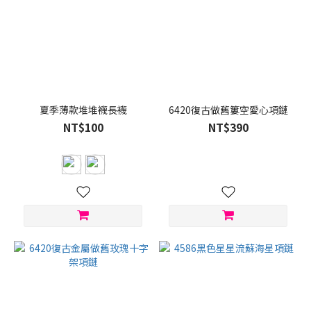
夏季薄款堆堆襪長襪
6420復古做舊簍空愛心項鏈
NT$100
NT$390