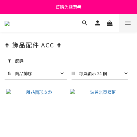
首購免運費🚚
首購免運費🚚
綁定+官方LINE領$200
出清特價_買一送一
✟ 飾品配件 ACC ✟
首購免運費🚚
套
用
篩選
篩
選
商品排序
每頁顯示 24 個
(0/20)
顏
色
黑
色
(67)