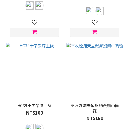
HC39十字架膝上襪
不收邊滿天星銀絲燙鑽中筒
襪
NT$100
NT$190