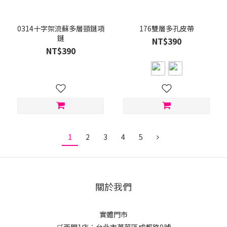
0314十字架流蘇多層頸鏈項
176雙層多孔皮帶
鏈
NT$390
NT$390
1
2
3
4
5
關於我們
實體門市