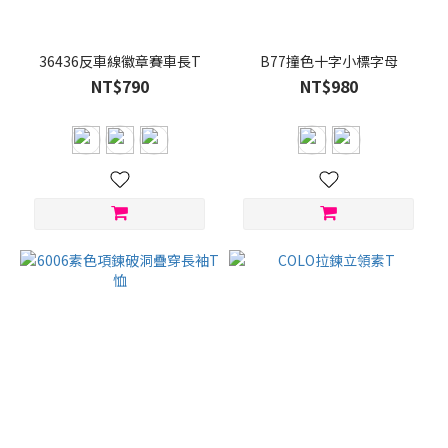
白
色
(5)
36436反車線徽章賽車長T
B77撞色十字小標字母
灰
NT$790
NT$980
色
(2)
藍
色
(2)
杏
色
(1)