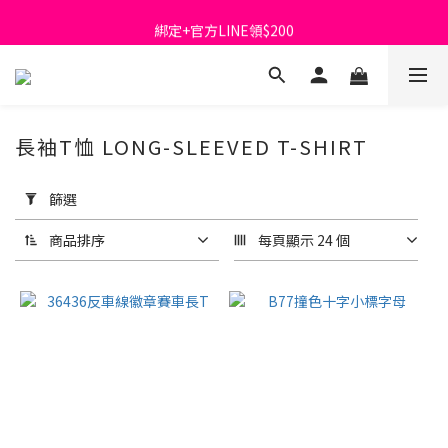
綁定+官方LINE領$200
首購免運費🚚
出清特價_買一送一
首購免運費🚚
長袖T恤 LONG-SLEEVED T-SHIRT
套
用
篩選
篩
選
商品排序
每頁顯示 24 個
(0/20)
顏
色
黑
色
(8)