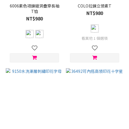
6006素色項鍊破洞疊穿長袖
COLO拉鍊立領素T
T恤
NT$980
NT$980
看其他 1 個選項