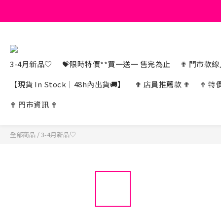
3-4月新品♡
💝限時特價**買一送一 售完為止
✟ 門市款線上
【現貨 In Stock｜48h內出貨🚚】
✟ 店員推薦款 ✟
✟ 特
✟ 門市資訊 ✟
全部商品
/
3-4月新品♡