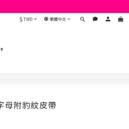
$
TWD
繁體中文
 ✟
立即購買
花字母附豹紋皮帶