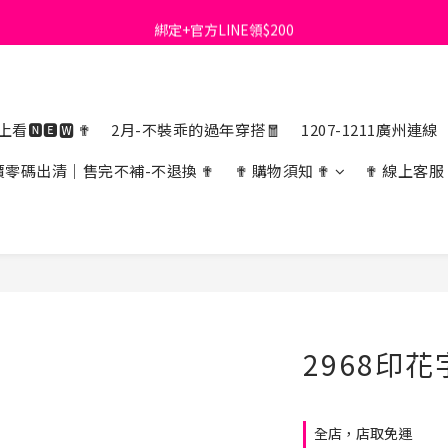
綁定+官方LINE領$200
首購免運費🚚
出清特價_買一送一
首購免運費🚚
看🅽🅴🆆 ✟
2月-不裝乖的過年穿搭🧧
1207-1211廣州連線
價零碼出清｜售完不補-不退換 ✟
✟ 購物須知 ✟
✟ 線上客服
2968印
全店，店取免運