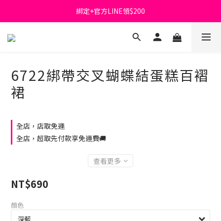
綁定+官方LINE領$200
首購免運費🚚
出清特價_買一送一
首購免運費🚚
6722綁帶交叉蝴蝶結蛋糕百褶
裙
全店，店取免運
全店，超取先付款享免運費🚚
查看更多
NT$690
顏色