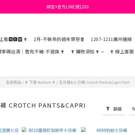
綁定+官方LINE領$200
首購免運費🚚
出清特價_買一送一
首購免運費🚚
看🅽🅴🆆 ✟
2月-不裝乖的過年穿搭🧧
1207-1211廣州連線
價零碼出清｜售完不補-不退換 ✟
✟ 購物須知 ✟
✟ 線上客服
全部商品
/
✟ 下身 Bottom ✟
/
五分褲&七分褲 Crotch Pants&Capri Pant
 CROTCH PANTS&CAPRI
篩選