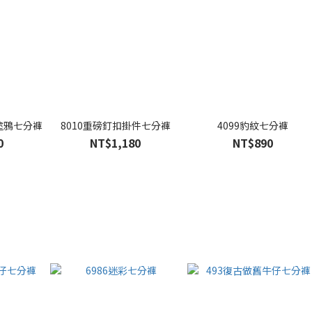
花塗鴉七分褲
8010重磅釘扣掛件七分褲
4099豹紋七分褲
0
NT$1,180
NT$890