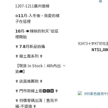
1207-1211廣州連線
❄️𝟭𝟭月-入冬後，我愛的樣
子在這裡
𝟭𝟬月-🍁辣妹的秋天ˆ從這
裡開始
92473十字KT印
✟ 𝟳.𝟴月新品拍攝
NT$1,08
✟ 廢土風系列 ✟
【現貨 In Stock｜48h內出
貨🚚】
✟ 店員推薦款 ✟
✟ 門市款線上看🅽🅴🆆 ✟
✟ 特價零碼出清｜售完不
補-不退換 ✟