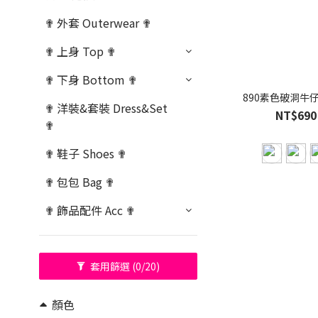
✟ 外套 Outerwear ✟
✟ 上身 Top ✟
✟ 下身 Bottom ✟
890素色破洞牛
✟ 洋裝&套裝 Dress&Set
NT$690
✟
✟ 鞋子 Shoes ✟
✟ 包包 Bag ✟
✟ 飾品配件 Acc ✟
套用篩選
(0/20)
顏色