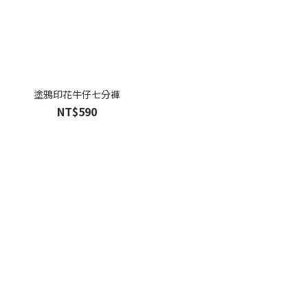
塗鴉印花牛仔七分褲
NT$590