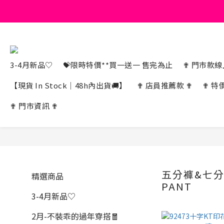
3-4月新品♡
💝限時特價**買一送一 售完為止
✟ 門市款線上
【現貨 In Stock｜48h內出貨🚚】
✟ 店員推薦款 ✟
✟ 特
✟ 門市資訊 ✟
五分褲&七分褲
精選商品
PANT
3-4月新品♡
2月-不裝乖的過年穿搭🧧